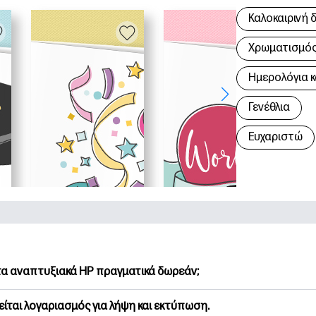
Καλοκαιρινή 
Χρωματισμός 
Hμερολόγια κ
Γενέθλια
Ευχαριστώ
 τα αναπτυξιακά HP πραγματικά δωρεάν;
Printables προσφέρει 2,500+ δωρεάν εκτυπώσιμα για λήψη και
είται λογαριασμός για λήψη και εκτύπωση.
υνήστε τις προτιμώμενες σελίδες χρωματισμού, τα διασκεδασ