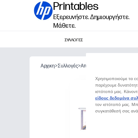
Printables
Εξερευνήστε. Δημιουργήστε.
Μάθετε.
ΣΥΛΛΟΓΕΣ
Αρχικη
>
Συλλογές
>
Αποφοίτηση
>
Διόραμα σ
Χρησιμοποιούμε τα coo
παρέχουμε δυνατότητε
ιστότοπό μας. Κάνον
είδους δεδομένα συ
τον ιστότοπό μας. Μπο
συγκατάθεσή σας ανά 