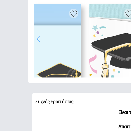
Συχνές Ερωτήσεις
Είναι
Η HP 
Απαιτ
Εξερε