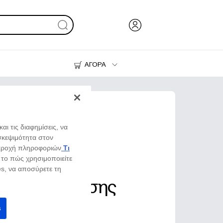
ΑΓΟΡΑ
Μελάνι & Γραφίτης
Εκτυπωτές
αι τις διαφημίσεις, να
σκεψιμότητα στον
παροχή πληροφοριών
Τι
ε το πώς χρησιμοποιείτε
ies, να αποσύρετε τη
ής αποφοίτησης
s