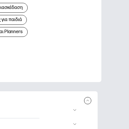
διασκέδαση
για παιδιά
αι Planners
 εκτύπωση.
τικά φύλλα