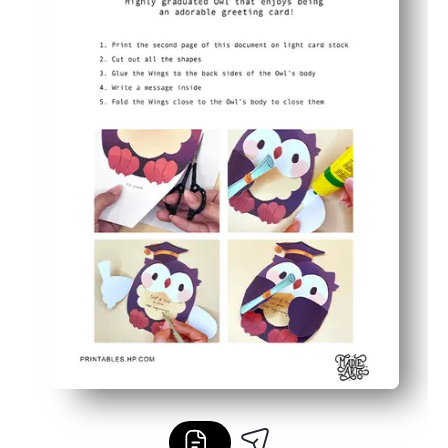
Εύκολη προσαρμογή - χρωματίστε, προσθέστε αυτοκό
Ιδανικό για πολλές στιγμές - αποφοίτηση, γενέθλια, ε