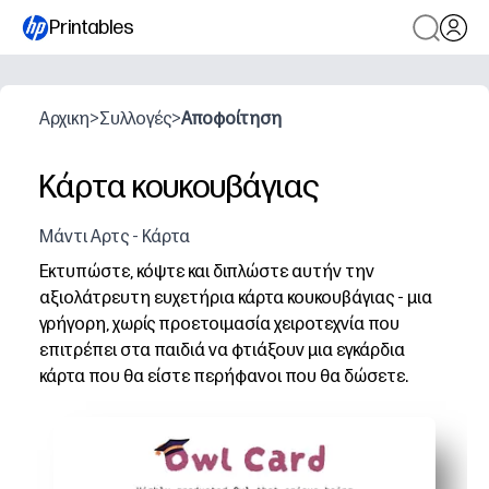
Printables
Αρχικη
>
Συλλογές
>
Αποφοίτηση
Κάρτα κουκουβάγιας
Μάντι Αρτς - Κάρτα
Εκτυπώστε, κόψτε και διπλώστε αυτήν την
αξιολάτρευτη ευχετήρια κάρτα κουκουβάγιας - μια
γρήγορη, χωρίς προετοιμασία χειροτεχνία που
επιτρέπει στα παιδιά να φτιάξουν μια εγκάρδια
κάρτα που θα είστε περήφανοι που θα δώσετε.
Γιατί λειτουργεί:
Είστε έτοιμοι σε λίγα λεπτά - απλά εκτυπώστε σε χαρτό
Κρατά τα παιδιά συγκεντρωμένα - απλά βήματα χτίζου