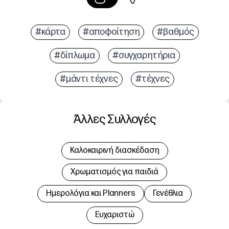
#κάρτα
#αποφοίτηση
#βαθμός
#δίπλωμα
#συγχαρητήρια
#μάντι τέχνες
#τέχνες
Άλλες Συλλογές
Καλοκαιρινή διασκέδαση
Χρωματισμός για παιδιά
Hμερολόγια και Planners
Γενέθλια
Ευχαριστώ