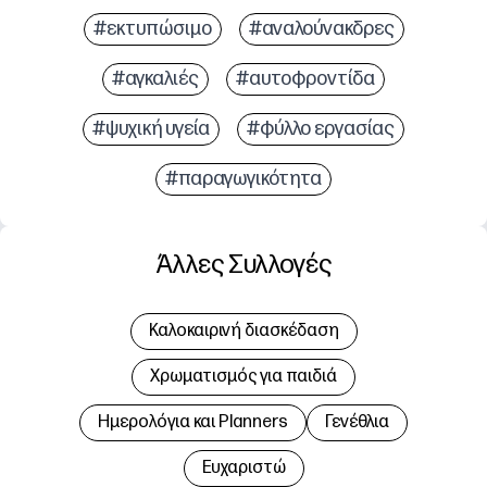
#εκτυπώσιμο
#αναλούνακδρες
#αγκαλιές
#αυτοφροντίδα
#ψυχική υγεία
#φύλλο εργασίας
#παραγωγικότητα
Άλλες Συλλογές
Καλοκαιρινή διασκέδαση
Χρωματισμός για παιδιά
Hμερολόγια και Planners
Γενέθλια
Ευχαριστώ