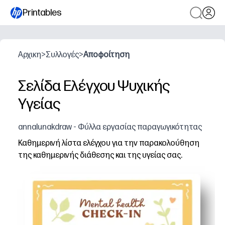
Printables
Αρχικη
>
Συλλογές
>
Αποφοίτηση
Σελίδα Ελέγχου Ψυχικής
Υγείας
annalunakdraw - Φύλλα εργασίας παραγωγικότητας
Καθημερινή λίστα ελέγχου για την παρακολούθηση
της καθημερινής διάθεσης και της υγείας σας.
Γιατί λειτουργεί:
Σχεδίαση εκτύπωσης και χρήσης - απλά πατήστε εκτύπω
Καθαρά τμήματα για διάθεση, ύπνο, ενυδάτωση και συν
Δημιουργεί αυτογνωσία και υγιείς ρουτίνες - παρακολου
Λειτουργεί οπουδήποτε - στο σπίτι, στην τάξη ή στη σ