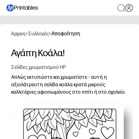
Printables
Αρχικη
>
Συλλογές
>
Αποφοίτηση
Αγάπη Κοάλα!
Σελίδες χρωματισμού HP
Απλώς εκτυπώστε και χρωματίστε - αυτή η
αξιολάτρευτη σελίδα κοάλα κρατά μικρούς
καλλιτέχνες αφοσιωμένους στο σπίτι ή στο σχολείο.
Γιατί λειτουργεί:
Χωρίς προετοιμασία και γρήγορο - ανοίξτε, εκτυπώστε
Χτίζει λεπτές κινητικές δεξιότητες, έλεγχο μολυβιού κα
Εύκολη εμπλοκή οπουδήποτε - ιδανική για ήσυχες στιγ
Ευέλικτο και επανεκτυπώσιμο - χρησιμοποιήστε κραγιό