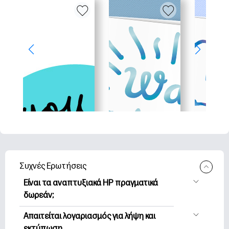
Συχνές Ερωτήσεις
Είναι τα αναπτυξιακά HP πραγματικά
δωρεάν;
Η HP Printables προσφέρει 2,500+
Απαιτείται λογαριασμός για λήψη και
δωρεάν εκτυπώσιμα για λήψη και
εκτύπωση.