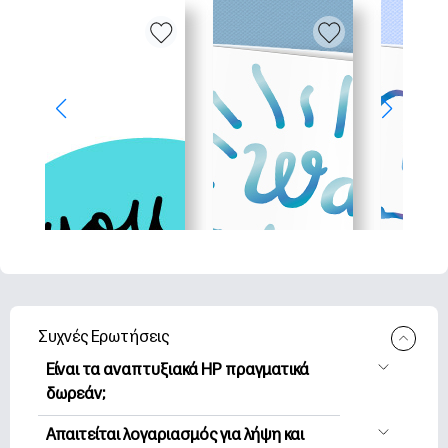
Συχνές Ερωτήσεις
Είναι τα αναπτυξιακά HP πραγματικά
δωρεάν;
Η HP Printables προσφέρει 2,500+
Απαιτείται λογαριασμός για λήψη και