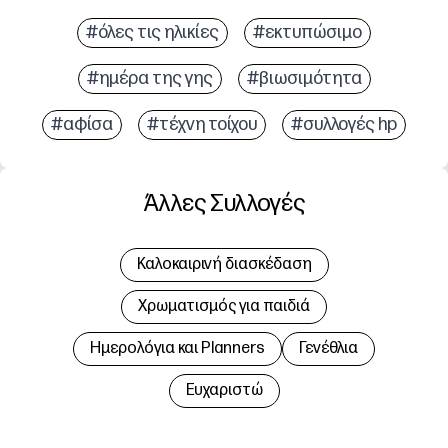
#όλες τις ηλικίες
#εκτυπώσιμο
#ημέρα της γης
#βιωσιμότητα
#αφίσα
#τέχνη τοίχου
#συλλογές hp
Άλλες Συλλογές
Καλοκαιρινή διασκέδαση
Χρωματισμός για παιδιά
Hμερολόγια και Planners
Γενέθλια
Ευχαριστώ