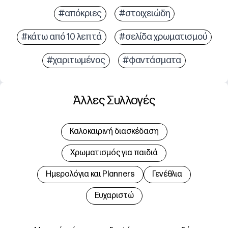
#απόκριες
#στοιχειώδη
#κάτω από 10 λεπτά
#σελίδα χρωματισμού
#χαριτωμένος
#φαντάσματα
Άλλες Συλλογές
Καλοκαιρινή διασκέδαση
Χρωματισμός για παιδιά
Hμερολόγια και Planners
Γενέθλια
Ευχαριστώ