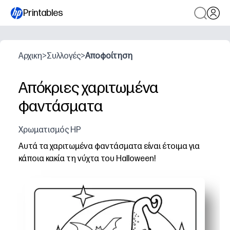
Printables
Αρχικη
>
Συλλογές
>
Αποφοίτηση
Απόκριες χαριτωμένα
φαντάσματα
Χρωματισμός HP
Αυτά τα χαριτωμένα φαντάσματα είναι έτοιμα για
κάποια κακία τη νύχτα του Halloween!
Γιατί λειτουργεί:
Εκτυπώστε και ξεκινήστε - μπορείτε να ρυθμίσετε μι
Διατηρεί τα παιδιά χαρούμενα απασχολημένα - πυροδο
Ιδανικό για όλες τις ηλικίες - απλά σχήματα για μικρά
Λειτουργεί ως διακόσμηση - εμφανίστε τελειωμένη τέχ