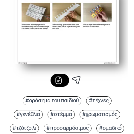
#ορόσημα του παιδιού
#τέχνες
#γενέθλια
#στέμμα
#χρωματισμός
#τζότζο λι
#προσαρμόσιμος
#ομαδικό