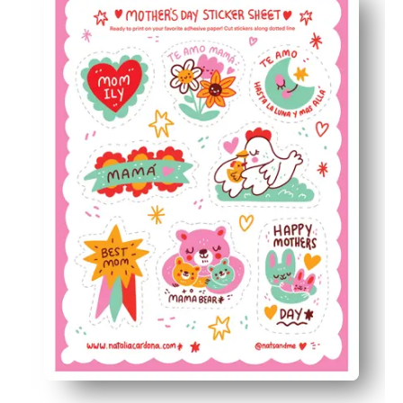
Τα δίγλωσσα αγγλο-ισπανικά μηνύματα υποστηρίζουν τ
Οι φιλικές προς τα παιδιά καρδιές, τα λουλούδια και ο
Ευέλικτο για το σπίτι, τις αίθουσες διδασκαλίας ή τα 