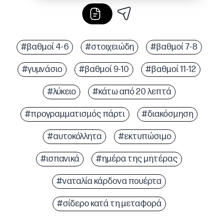
#βαθμοί 4-6
#στοιχειώδη
#βαθμοί 7-8
#γυμνάσιο
#βαθμοί 9-10
#βαθμοί 11-12
#λύκειο
#κάτω από 20 λεπτά
#προγραμματισμός πάρτι
#διακόσμηση
#αυτοκόλλητα
#εκτυπώσιμο
#ισπανικά
#ημέρα της μητέρας
#ναταλία κάρδονα πουέρτα
#σίδερο κατά τη μεταφορά