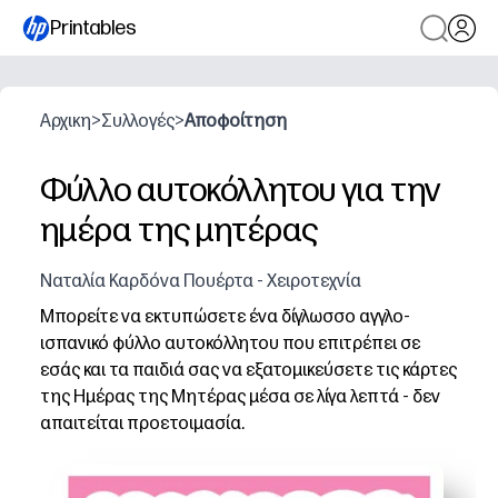
Printables
Αρχικη
>
Συλλογές
>
Αποφοίτηση
Φύλλο αυτοκόλλητου για την
ημέρα της μητέρας
Ναταλία Καρδόνα Πουέρτα - Χειροτεχνία
Μπορείτε να εκτυπώσετε ένα δίγλωσσο αγγλο-
ισπανικό φύλλο αυτοκόλλητου που επιτρέπει σε
εσάς και τα παιδιά σας να εξατομικεύσετε τις κάρτες
της Ημέρας της Μητέρας μέσα σε λίγα λεπτά - δεν
απαιτείται προετοιμασία.
Γιατί λειτουργεί:
Έτοιμο για χρήση - απλά εκτυπώστε σε αυτοκόλλητο χαρ