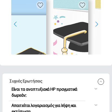
Συχνές Ερωτήσεις
Είναι τα αναπτυξιακά HP πραγματικά
δωρεάν;
Η HP Printables προσφέρει 2,500+
Απαιτείται λογαριασμός για λήψη και
δωρεάν εκτυπώσιμα για λήψη και
εκτύπωση.