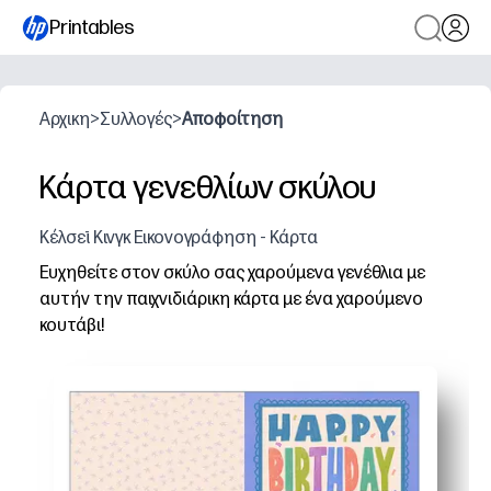
Printables
Αρχικη
>
Συλλογές
>
Αποφοίτηση
Κάρτα γενεθλίων σκύλου
Κέλσεϊ Κινγκ Εικονογράφηση - Κάρτα
Ευχηθείτε στον σκύλο σας χαρούμενα γενέθλια με
αυτήν την παιχνιδιάρικη κάρτα με ένα χαρούμενο
κουτάβι!
Γιατί λειτουργεί:
Θα εκτυπώσετε, θα διπλώσετε και θα υπογράψετε λίγα λ
Τα τολμηρά, χαρούμενα έργα τέχνης για κουτάβια ευχαρι
Εύκολη εκτύπωση στο σπίτι σε επιστολή ή A4 - επανεκ
Το κενό εσωτερικό σας δίνει χώρο για ένα εγκάρδιο μήν