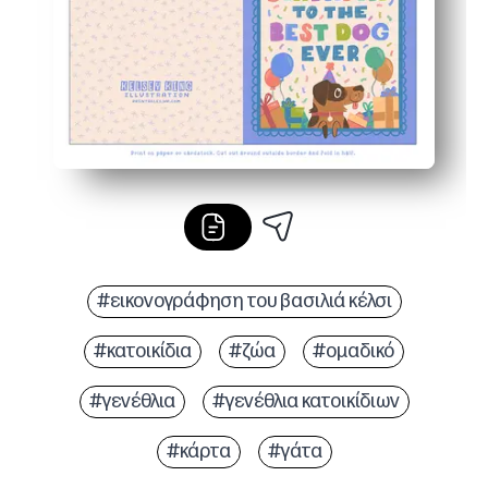
#εικονογράφηση του βασιλιά κέλσι
#κατοικίδια
#ζώα
#ομαδικό
#γενέθλια
#γενέθλια κατοικίδιων
#κάρτα
#γάτα