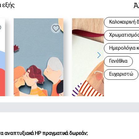
Ά
α εξής
Καλοκαιρινή 
Χρωματισμός 
Hμερολόγια κ
Γενέθλια
Ευχαριστώ
 τα αναπτυξιακά HP πραγματικά δωρεάν;