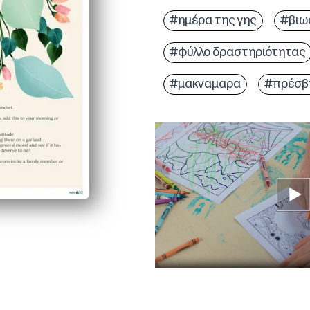
#ημέρα της γης
#βιω
#φύλλο δραστηριότητας
#μακναμαρα
#πρέσβη