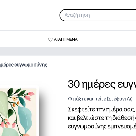
ΑΓΑΠΗΜΕΝΑ
ημέρες ευγνωμοσύνης
30 ημέρες ευ
Φτιάξτε και πείτε (Στέφανι Λι)
Σκεφτείτε την ημέρα σας,
και βελτιώστε τη διάθεσή
ευγνωμοσύνης εμπνευσμέ