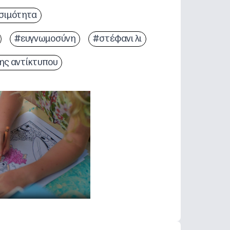
σιμότητα
#ευγνωμοσύνη
#στέφανι λι
ς αντίκτυπου