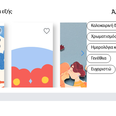
Ά
α εξής
Καλοκαιρινή 
Χρωματισμός 
Hμερολόγια κ
Γενέθλια
Ευχαριστώ