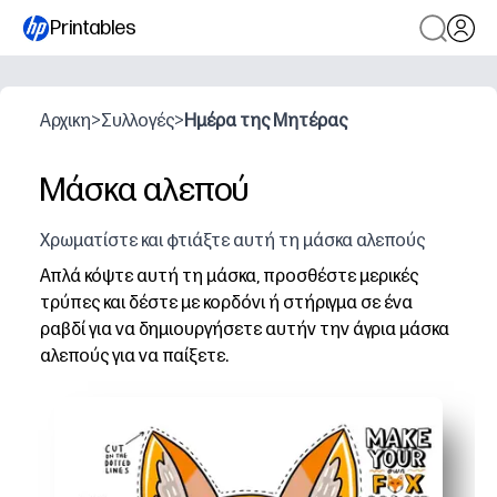
Printables
Αρχικη
>
Συλλογές
>
Ημέρα της Μητέρας
Μάσκα αλεπού
Χρωματίστε και φτιάξτε αυτή τη μάσκα αλεπούς
Απλά κόψτε αυτή τη μάσκα, προσθέστε μερικές
τρύπες και δέστε με κορδόνι ή στήριγμα σε ένα
ραβδί για να δημιουργήσετε αυτήν την άγρια μάσκα
αλεπούς για να παίξετε.
Γιατί λειτουργεί:
Διασκέδαση χωρίς προετοιμασία - απλά εκτυπώνετε, κόβ
Προκαλεί φαντασία - τα παιδιά σας βυθίζονται στο προσ
Ευέλικτο στη χρήση - μπορείτε να φορέσετε με κορδόνι