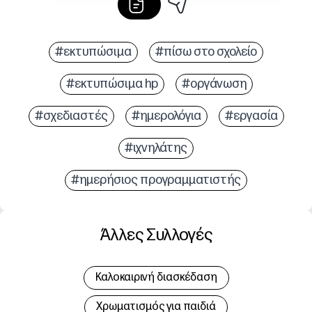
#εκτυπώσιμα
#πίσω στο σχολείο
#εκτυπώσιμα hp
#οργάνωση
#σχεδιαστές
#ημερολόγια
#εργασία
#ιχνηλάτης
#ημερήσιος προγραμματιστής
Άλλες Συλλογές
Καλοκαιρινή διασκέδαση
Χρωματισμός για παιδιά