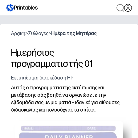
Printables
Αρχικη
>
Συλλογές
>
Ημέρα της Μητέρας
Ημερήσιος
προγραμματιστής 01
Εκτυπώσιμη διασκέδαση HP
Αυτός ο προγραμματιστής εκτύπωσης και
μετάβασης σάς βοηθά να οργανώσετε την
εβδομάδα σας με μια ματιά - ιδανικό για αίθουσες
διδασκαλίας και πολυσύχναστα σπίτια.
Γιατί λειτουργεί:
Έτοιμο σε λίγα λεπτά - απλά εκτυπώστε και ξεκινήστε
Η φιλική προς τα παιδιά διάταξη με σαφείς ενότητες 