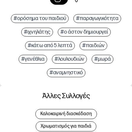
#ορόσημα του παιδιού
#παραγωγικότητα
#ιχνηλάτης
#ο άστον δημιουργεί
#κάτω από 5 λεπτά
#παιδιών
#γενέθλια
#λουλουδιών
#μωρά
#αναμνηστικό
Άλλες Συλλογές
Καλοκαιρινή διασκέδαση
Χρωματισμός για παιδιά