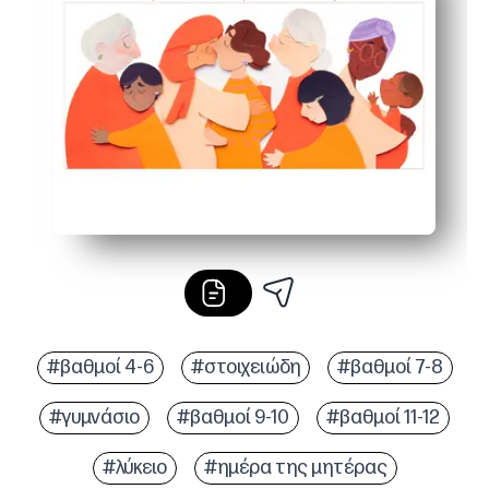
Τα προσαρμόσιμα πάνελ σάς επιτρέπουν να προσθέτετε
Το σχέδιο Concertina αντιπροσωπεύει την προβολή ή 
#βαθμοί 4-6
#στοιχειώδη
#βαθμοί 7-8
#γυμνάσιο
#βαθμοί 9-10
#βαθμοί 11-12
#λύκειο
#ημέρα της μητέρας