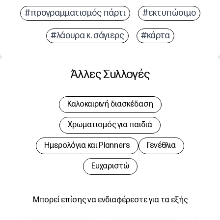
#προγραμματισμός πάρτι
#εκτυπώσιμο
#λάουρα κ. σάγιερς
#κάρτα
Άλλες Συλλογές
Καλοκαιρινή διασκέδαση
Χρωματισμός για παιδιά
Hμερολόγια και Planners
Γενέθλια
Ευχαριστώ
Μπορεί επίσης να ενδιαφέρεστε για τα εξής