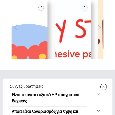
Συχνές Ερωτήσεις
Είναι τα αναπτυξιακά HP πραγματικά
δωρεάν;
Η HP Printables προσφέρει 2,500+
Απαιτείται λογαριασμός για λήψη και