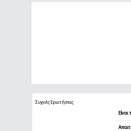
Συχνές Ερωτήσεις
Είναι
Η HP 
Απαιτ
Εξερε