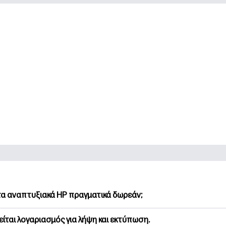
 τα αναπτυξιακά HP πραγματικά δωρεάν;
Printables προσφέρει 2,500+ δωρεάν εκτυπώσιμα για λήψη και
είται λογαριασμός για λήψη και εκτύπωση.
υνήστε τις προτιμώμενες σελίδες χρωματισμού, τα διασκεδασ