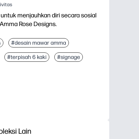
ivitas
untuk menjauhkan diri secara sosial
 Amma Rose Designs.
s
#desain mawar amma
#terpisah 6 kaki
#signage
oleksi Lain