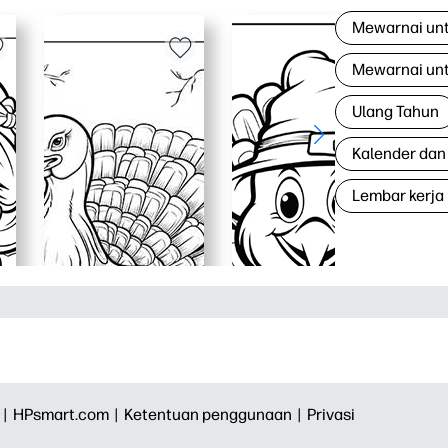
Mewarnai un
Mewarnai un
Ulang Tahun
Kalender dan
Lembar kerja
 |
HPsmart.com |
Ketentuan penggunaan |
Privasi