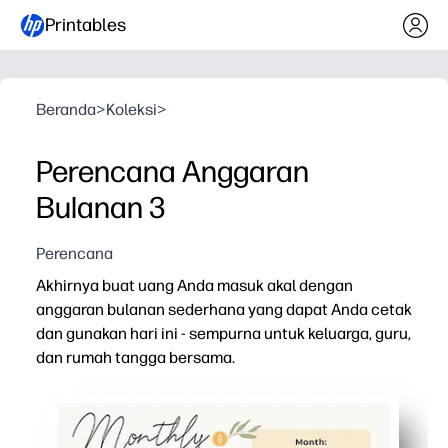
Printables
Beranda
>
Koleksi
>
Perencana Anggaran
Bulanan 3
Perencana
Akhirnya buat uang Anda masuk akal dengan
anggaran bulanan sederhana yang dapat Anda cetak
dan gunakan hari ini - sempurna untuk keluarga, guru,
dan rumah tangga bersama.
Mengapa itu bekerja:
Tata letak print-and-go - mulai dalam hitungan menit ta
Tampilan bulanan all-in-one - catat pendapatan, tagiha