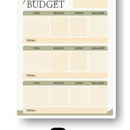
Bagian yang jelas membuat semua orang tetap berada d
Tempat bawaan untuk tujuan, tanggal jatuh tempo, dan t