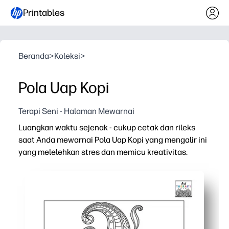
Printables
Beranda
>
Koleksi
>
Pola Uap Kopi
Terapi Seni - Halaman Mewarnai
Luangkan waktu sejenak - cukup cetak dan rileks
saat Anda mewarnai Pola Uap Kopi yang mengalir ini
yang melelehkan stres dan memicu kreativitas.
Mengapa itu bekerja:
Kenyamanan tanpa persiapan, cetak dan warna - sempur
Menenangkan pikiran yang sibuk - garis ritmis dan kurv
Melibatkan segala usia - ideal untuk istirahat otak, pusa
Dapat digunakan kembali dan ramah tinta - cetak ulang 