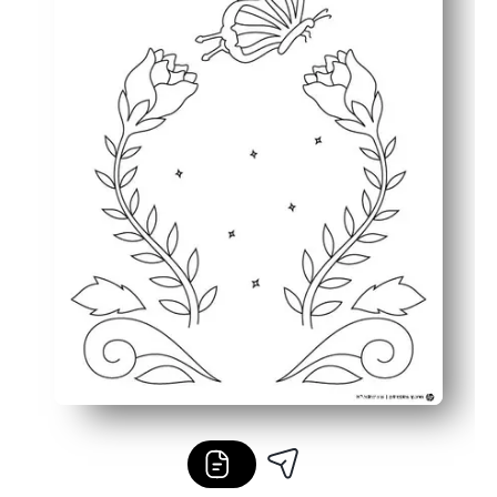
Penggunaan serbaguna - penyelesaian awal, stasiun se