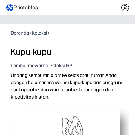
Printables
Beranda
>
Koleksi
>
Kupu-kupu
Lembar mewarnai koleksi HP
Undang semburan alam ke kelas atau rumah Anda
dengan halaman mewarnai kupu-kupu dan bunga ini
- cukup cetak dan warnai untuk ketenangan dan
kreativitas instan.
Mengapa itu bekerja:
Dapat dicetak tanpa persiapan - cukup tekan cetak unt
Melibatkan rentang usia yang luas dengan garis besar t
Membangun keterampilan motorik halus, pengenalan war