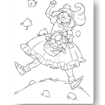
Membangun kontrol motorik halus dan fokus saat anak-
Karya untuk usia campuran - bentuk tebal cocok untuk 
Mudah digunakan di mana saja - cocok untuk pusat, pen