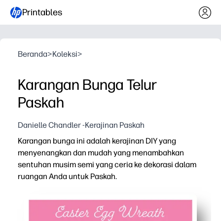
Printables
Beranda
>
Koleksi
>
Karangan Bunga Telur
Paskah
Danielle Chandler -Kerajinan Paskah
Karangan bunga ini adalah kerajinan DIY yang
menyenangkan dan mudah yang menambahkan
sentuhan musim semi yang ceria ke dekorasi dalam
ruangan Anda untuk Paskah.
Mengapa itu bekerja:
Anda dapat mencetak, memotong, dan merakit dalam hitu
Langkah-langkah ramah anak membuat tangan kecil tet