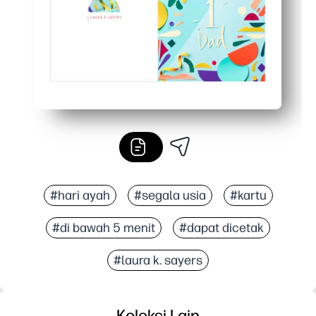
#hari ayah
#segala usia
#kartu
#di bawah 5 menit
#dapat dicetak
#laura k. sayers
Koleksi Lain