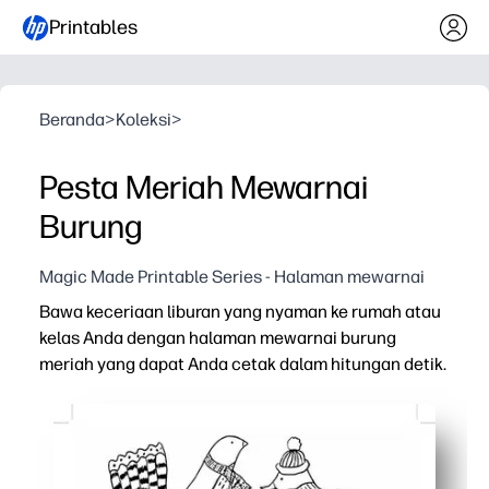
Printables
Beranda
>
Koleksi
>
Pesta Meriah Mewarnai
Burung
Magic Made Printable Series - Halaman mewarnai
Bawa keceriaan liburan yang nyaman ke rumah atau
kelas Anda dengan halaman mewarnai burung
meriah yang dapat Anda cetak dalam hitungan detik.
Mengapa itu bekerja:
Tanpa persiapan - klik cetak dan bagikan untuk kesenan
Membuat anak-anak tetap terlibat dan tenang selama p
Membangun keterampilan motorik halus, fokus, dan keper