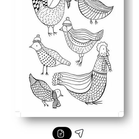
Penggunaan serbaguna - bagus dengan krayon atau spido