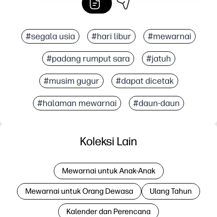
#segala usia
#hari libur
#mewarnai
#padang rumput sara
#jatuh
#musim gugur
#dapat dicetak
#halaman mewarnai
#daun-daun
Koleksi Lain
Mewarnai untuk Anak-Anak
Mewarnai untuk Orang Dewasa
Ulang Tahun
Kalender dan Perencana