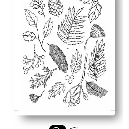
Membangun keterampilan - mendukung kontrol motorik ha
Penggunaan serbaguna - Anda dapat menampilkan sebag