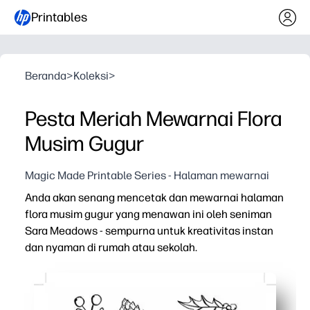
Printables
Beranda
>
Koleksi
>
Pesta Meriah Mewarnai Flora
Musim Gugur
Magic Made Printable Series - Halaman mewarnai
Anda akan senang mencetak dan mewarnai halaman
flora musim gugur yang menawan ini oleh seniman
Sara Meadows - sempurna untuk kreativitas instan
dan nyaman di rumah atau sekolah.
Mengapa itu bekerja:
Kenyamanan tanpa persiapan - cukup cetak dan pergi ke
Membuat anak-anak tetap terlibat - detail yang mengu