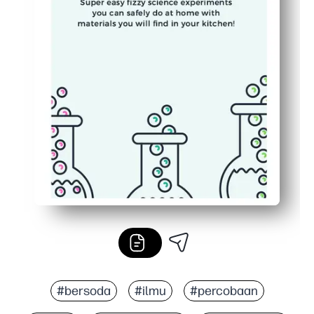
#bersoda
#ilmu
#percobaan