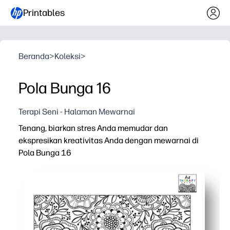
Printables
Beranda
>
Koleksi
>
Pola Bunga 16
Terapi Seni - Halaman Mewarnai
Tenang, biarkan stres Anda memudar dan
ekspresikan kreativitas Anda dengan mewarnai di
Pola Bunga 16
Mengapa itu bekerja:
Cetak dan pergi - cukup tambahkan krayon atau spidol 
Pengulangan bunga yang menenangkan dan fokus dan r
Keterampilan yang melekat - membangun kontrol motori
Selalu cocok untuk hari Anda - sempurna untuk penyeles