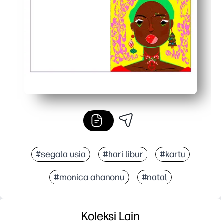
#segala usia
#hari libur
#kartu
#monica ahanonu
#natal
Koleksi Lain