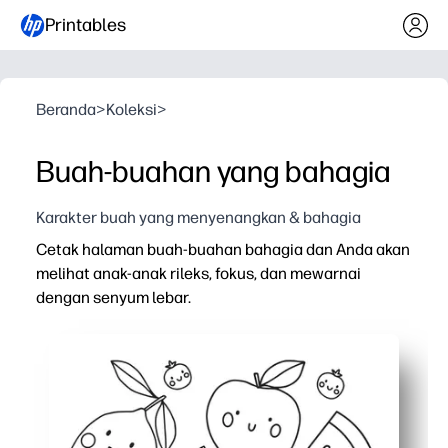
Printables
Beranda
>
Koleksi
>
Buah-buahan yang bahagia
Karakter buah yang menyenangkan & bahagia
Cetak halaman buah-buahan bahagia dan Anda akan
melihat anak-anak rileks, fokus, dan mewarnai
dengan senyum lebar.
Mengapa itu bekerja:
Aktivitas tanpa persiapan - cukup klik cetak dan Anda 
Terlibat cepat - wajah lucu dan pola berulang membua
Membangun keterampilan - kekuatan motorik halus, pen
Mempromosikan percakapan sehat - gunakan buah-buah