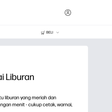
BELI
Tinta dan Toner
Printer
i Liburan
u liburan yang meriah dan
ungan menit - cukup cetak, warnai,