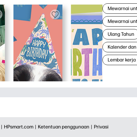
Mewarnai un
Mewarnai un
Ulang Tahun
Kalender dan
Lembar kerja
 |
HPsmart.com |
Ketentuan penggunaan |
Privasi