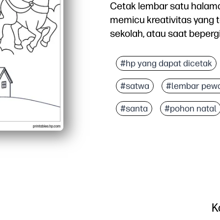
Cetak lembar satu halaman
memicu kreativitas yang 
sekolah, atau saat beperg
Mengapa itu bekerja:
Aktivitas tanpa persia
#hp yang dapat dicetak
Garis tebal dan ruang t
#satwa
#lembar pew
Membangun kontrol mot
Cetak ulang kapan saja
#santa
#pohon natal
K