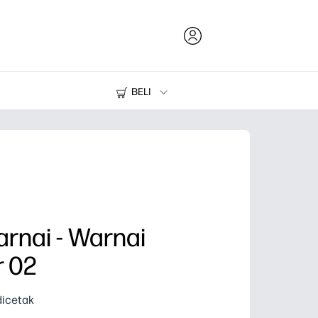
BELI
Tinta dan Toner
Printer
nai - Warnai
 02
icetak