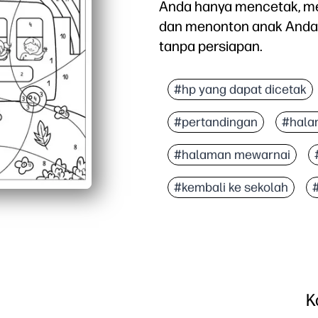
Anda hanya mencetak, m
dan menonton anak Anda 
tanpa persiapan.
Mengapa itu bekerja:
Membangun pengenalan 
#hp yang dapat dicetak
Desain pemeriksaan man
#pertandingan
#hala
Kenyamanan cetak dan p
Meningkatkan kepercay
#halaman mewarnai
#kembali ke sekolah
K