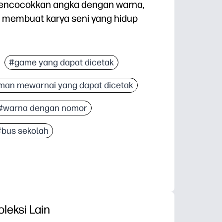
encocokkan angka dengan warna,
membuat karya seni yang hidup
angka, pengenalan warna, dan keterampilan motori
#game yang dapat dicetak
diri mempromosikan fokus dan kemandirian - sempu
man mewarnai yang dapat dicetak
ergilah untuk rumah, kelas, atau perjalanan - tidak
aan diri saat gambar tersembunyi muncul, mendoro
#warna dengan nomor
#bus sekolah
oleksi Lain