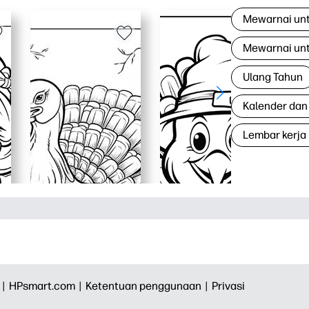
Mewarnai un
Mewarnai un
Ulang Tahun
Kalender dan
Lembar kerja
 |
HPsmart.com |
Ketentuan penggunaan |
Privasi