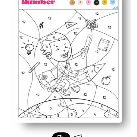
Latihan mandiri - Anda mendapatkan waktu untuk menga
Membangun keterampilan nyata - pengenalan angka, men