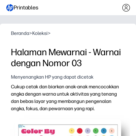
Printables
Beranda
>
Koleksi
>
Halaman Mewarnai - Warnai
dengan Nomor 03
Menyenangkan HP yang dapat dicetak
Cukup cetak dan biarkan anak-anak mencocokkan
angka dengan warna untuk aktivitas yang tenang
dan bebas layar yang membangun pengenalan
angka, fokus, dan pewarnaan yang rapi.
Mengapa itu bekerja:
Kenyamanan tanpa persiapan - cetak dan pergilah ke pu
Motivasi bawaan - gambar mengungkapkan dirinya saat