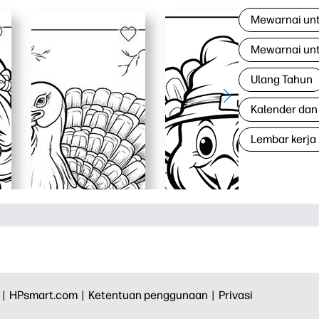
Mewarnai un
Mewarnai un
Ulang Tahun
Kalender dan
Lembar kerja
 |
HPsmart.com |
Ketentuan penggunaan |
Privasi