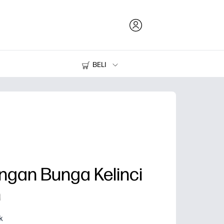
BELI
Tinta dan Toner
Printer
ngan Bunga Kelinci
h
k