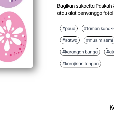
Bagikan sukacita Paskah
atau alat penyangga foto!
Mengapa itu bekerja:
Halaman print-and-go be
#paud
#taman kanak
Kerajinan langsung mem
#satwa
#musim semi
Bekerja di mana saja - r
Cetak pada karton untu
#karangan bunga
#al
#kerajinan tangan
K