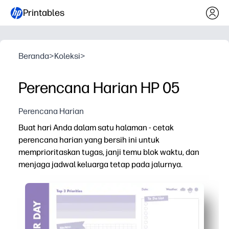
Printables
Beranda
>
Koleksi
>
Perencana Harian HP 05
Perencana Harian
Buat hari Anda dalam satu halaman - cetak
perencana harian yang bersih ini untuk
memprioritaskan tugas, janji temu blok waktu, dan
menjaga jadwal keluarga tetap pada jalurnya.
Mengapa itu bekerja:
Pengaturan tanpa persiapan - cetak dan mulai perenca
Bagian yang jelas untuk prioritas, tugas, blok waktu, 
Tata letak ramah keluarga melacak kelas, latihan, mak