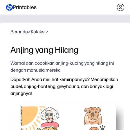
Printables
Beranda
>
Koleksi
>
Anjing yang Hilang
Warnai dan cocokkan anjing-kucing yang hilang ini
dengan manusia mereka
Dapatkah Anda melihat kemiripannya? Menampilkan
pudel, anjing-banteng, greyhound, dan banyak lagi
anjingnya!
Mengapa itu bekerja:
Cukup cetak dan lakukan untuk kesenangan pencocokan 
Anda akan meningkatkan pengamatan dan penalaran vi
Anda menumbuhkan kosakata dengan nama ras dan kata-