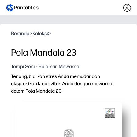
Printables
Beranda
>
Koleksi
>
Pola Mandala 23
Terapi Seni - Halaman Mewarnai
Tenang, biarkan stres Anda memudar dan
ekspresikan kreativitas Anda dengan mewarnai
dalam Pola Mandala 23
Mengapa itu bekerja:
Anda mencetak dan pergi - tidak perlu persiapan selain
Anda mendapatkan ketenangan cepat untuk pikiran yang si
Anda membangun fokus dan keterampilan motorik halus s
Anda dapat menggunakannya dengan usia berapa pun - 