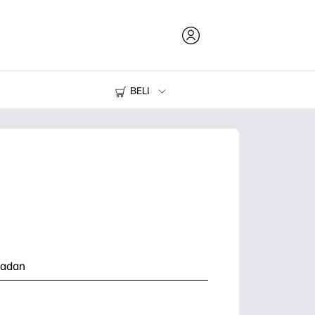
BELI
Tinta dan Toner
Printer
adan