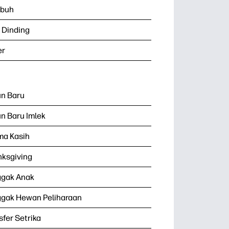
buh
 Dinding
er
n Baru
n Baru Imlek
ma Kasih
ksgiving
ggak Anak
gak Hewan Peliharaan
sfer Setrika