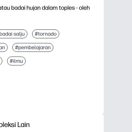
atau badai hujan dalam toples - oleh
badai salju
#tornado
nan
#pembelajaran
#ilmu
oleksi Lain