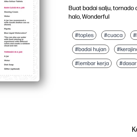
Buat badai salju, tornado 
halo, Wonderful
#toples
#cuaca
#
#badai hujan
#keraji
#lembar kerja
#dasar
K