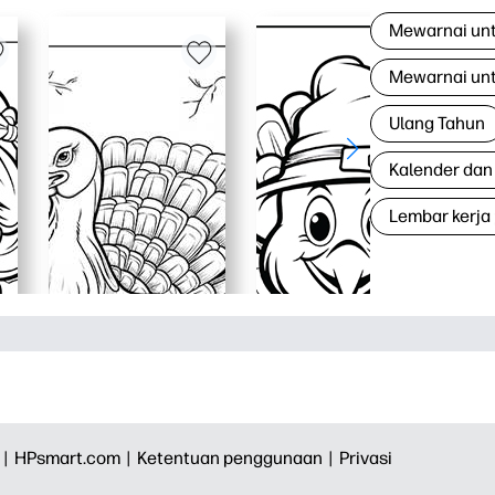
Mewarnai un
Mewarnai un
Ulang Tahun
Kalender dan
Lembar kerja
 |
HPsmart.com |
Ketentuan penggunaan |
Privasi