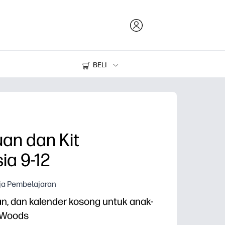
BELI
Tinta dan Toner
Printer
an dan Kit
ia 9-12
rja Pembelajaran
ran, dan kalender kosong untuk anak-
e Woods