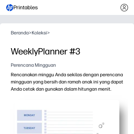
Printables
Beranda
>
Koleksi
>
WeeklyPlanner #3
Perencana Mingguan
Rencanakan minggu Anda sekilas dengan perencana
mingguan yang bersih dan ramah anak ini yang dapat
Anda cetak dan gunakan dalam hitungan menit.
Mengapa itu bekerja:
Cetak dan pergilah - tanpa persiapan, pas dengan ker
Kosongkan blok harian dan area catatan - lacak pekerja
Membangun kemandirian - anak-anak memeriksa tugas d
Bekerja di mana saja - lemari es, pusat komando kelua