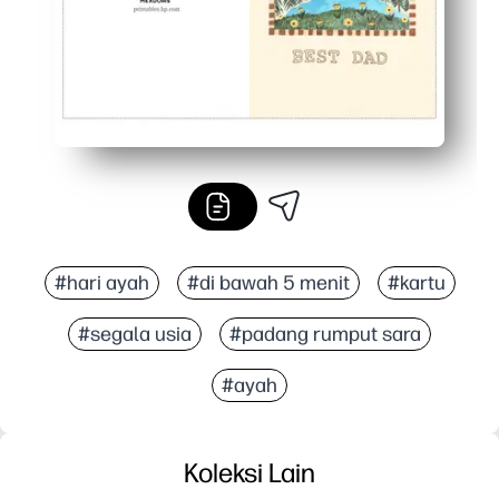
#hari ayah
#di bawah 5 menit
#kartu
#segala usia
#padang rumput sara
#ayah
Koleksi Lain