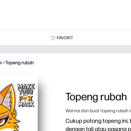
FAVORIT
k
>
Topeng rubah
Topeng rubah
Warnai dan buat topeng rubah i
Cukup potong topeng ini,
dengan tali atau pasang