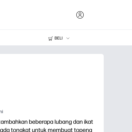
BELI
Tinta dan Toner
Printer
ni
 tambahkan beberapa lubang dan ikat
 pada tongkat untuk membuat topeng