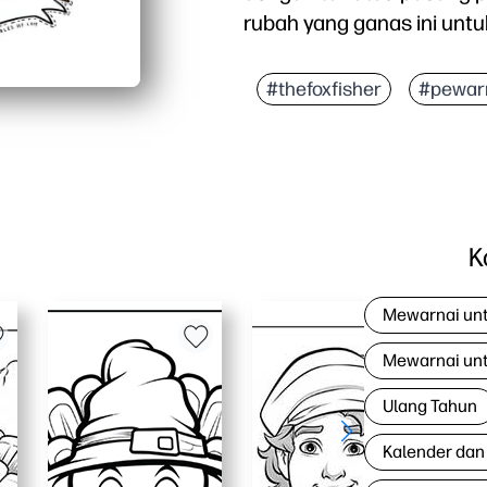
rubah yang ganas ini untu
Mengapa itu bekerja:
Kesenangan tanpa pers
#thefoxfisher
#pewar
Memicu imajinasi - anak
Fleksibel untuk diguna
Kerajinan cepat dan ra
K
Mewarnai un
Mewarnai un
Ulang Tahun
Kalender dan