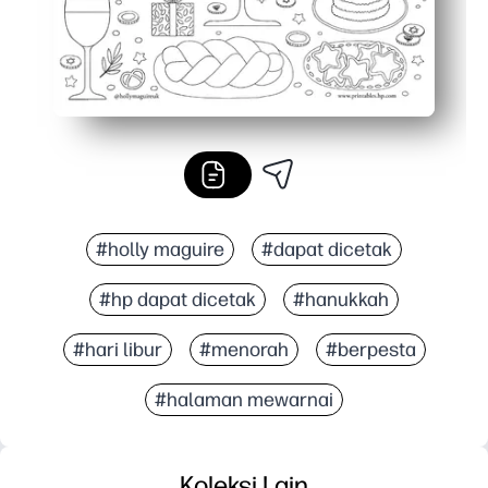
#holly maguire
#dapat dicetak
#hp dapat dicetak
#hanukkah
#hari libur
#menorah
#berpesta
#halaman mewarnai
Koleksi Lain