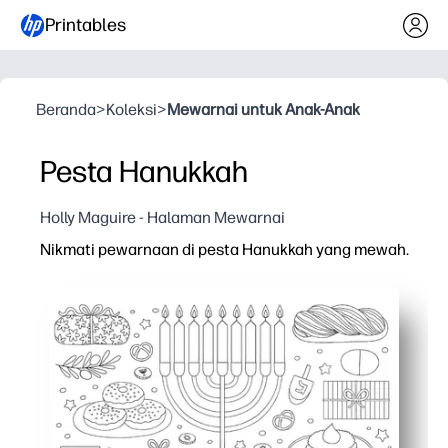
Printables
Beranda
>
Koleksi
>
Mewarnai untuk Anak-Anak
Pesta Hanukkah
Holly Maguire - Halaman Mewarnai
Nikmati pewarnaan di pesta Hanukkah yang mewah.
Mengapa itu bekerja:
Kenyamanan cetak dan pergilaan - Anda dapat mengatu
Melibatkan anak-anak dalam tradisi Hanukkah - menora
Membangun fokus dan keterampilan motorik halus - bag
Berubah menjadi dekorasi instan - warna dan selotip 