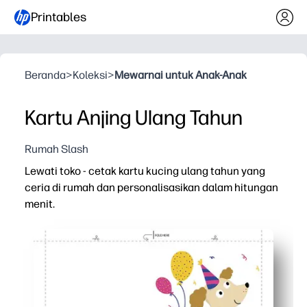
Printables
Beranda
>
Koleksi
>
Mewarnai untuk Anak-Anak
Kartu Anjing Ulang Tahun
Rumah Slash
Lewati toko - cetak kartu kucing ulang tahun yang
ceria di rumah dan personalisasikan dalam hitungan
menit.
Mengapa itu bekerja:
Pengaturan sederhana - unduh, cetak di atas kertas at
Desain yang menyenangkan - anak kucing yang lucu m
Mudah dipersonalisasi - tambahkan catatan tulisan tang
Selalu siap - sempurna untuk ulang tahun menit-menit t