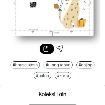
#house slash
#ulang tahun
#anjing
#balon
#kartu
Koleksi Lain