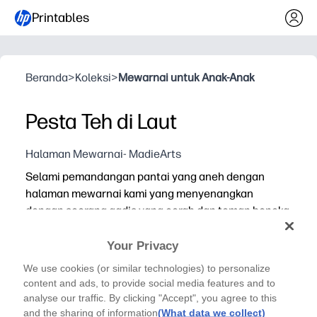
Printables
Beranda
>
Koleksi
>
Mewarnai untuk Anak-Anak
Pesta Teh di Laut
Halaman Mewarnai- MadieArts
Selami pemandangan pantai yang aneh dengan
halaman mewarnai kami yang menyenangkan
dengan seorang gadis yang cerah dan teman boneka
beruangnya!
Mengapa itu bekerja:
Your Privacy
Cukup cetak, bagikan, dan warnai - nol persiapan untuk
We use cookies (or similar technologies) to personalize
Detail tepi laut yang menawan memicu kreativitas, fokus
content and ads, to provide social media features and to
analyse our traffic. By clicking "Accept", you agree to this
Meminta mendongeng - anak-anak membayangkan suara l
and the sharing of information
(What data we collect)