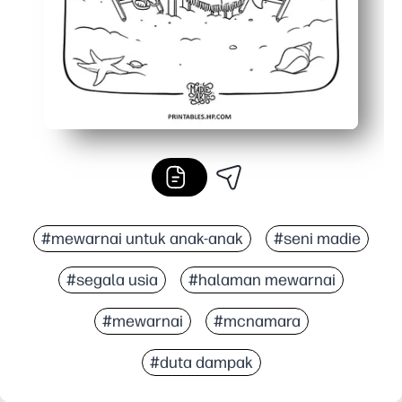
#mewarnai untuk anak-anak
#seni madie
#segala usia
#halaman mewarnai
#mewarnai
#mcnamara
#duta dampak