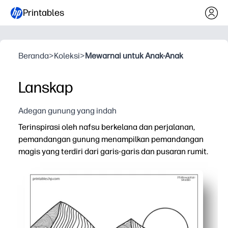
Printables
Beranda
>
Koleksi
>
Mewarnai untuk Anak-Anak
Lanskap
Adegan gunung yang indah
Terinspirasi oleh nafsu berkelana dan perjalanan,
pemandangan gunung menampilkan pemandangan
magis yang terdiri dari garis-garis dan pusaran rumit.
Mengapa itu bekerja:
Halaman mewarnai cetak dan pergi - Anda mendapatkan 
Pola rumit membantu Anda membangun fokus, ketekunan,
Gunakan di kelas, di rumah, atau saat bepergian - satu
Setelah selesai, Anda dapat menggantungnya, memberi