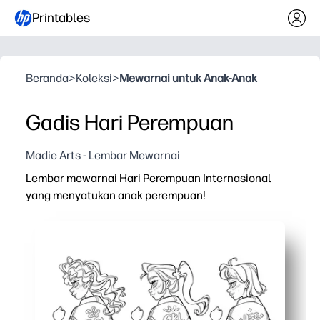
Printables
Beranda
>
Koleksi
>
Mewarnai untuk Anak-Anak
Gadis Hari Perempuan
Madie Arts - Lembar Mewarnai
Lembar mewarnai Hari Perempuan Internasional
yang menyatukan anak perempuan!
Mengapa itu bekerja:
Anda dapat mencetak dan memulai - tanpa persiapan d
Karya seni yang ramah dan memberdayakan mengundang 
Bekerja di mana saja - di rumah, di kelas, atau klub - s
Mendukung pembelajaran - membangun kontrol motorik 